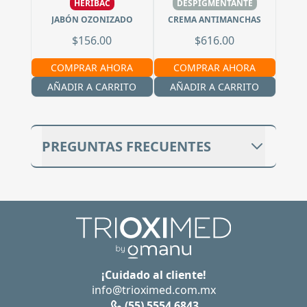
HERIBAC
DESPIGMENTANTE
JABÓN OZONIZADO
CREMA ANTIMANCHAS
$156.00
$616.00
COMPRAR AHORA
COMPRAR AHORA
AÑADIR A CARRITO
AÑADIR A CARRITO
PREGUNTAS FRECUENTES
¿DEBO USAR ALGÚN PROTECTOR
SOLAR EXTRA?
No, esta crema hace el mecanismo de
acción de un protector solar con FPS 50+ y
protege de la luz UVA, UVB y luz azul.
Además de protegerte del sol, combate la
¡Cuidado al cliente!
hiperpigmentación.
info@trioximed.com.mx
¿POR QUÉ ES SEGURO USAR ESTA
(55) 5554 6843