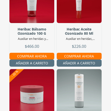
Heribac Bálsamo
Heribac Aceite
Ozonizado 100 G
Ozonizado 80 Ml
Auxiliar en heridas y
Auxiliar en heridas,
quemaduras húmedas
quemaduras y lesiones
$466.00
$226.00
secas
COMPRAR AHORA
COMPRAR AHORA
AÑADIR A CARRITO
AÑADIR A CARRITO
- 20 %