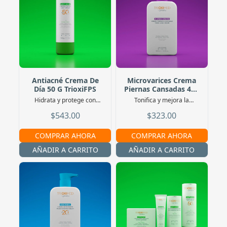
Antiacné Crema De
Microvarices Crema
Día 50 G TrioxiFPS
Piernas Cansadas 400
Ml
Hidrata y protege con
Tonifica y mejora la
FPS50+. Uso de día
circulación de tus piernas
$543.00
$323.00
COMPRAR AHORA
COMPRAR AHORA
AÑADIR A CARRITO
AÑADIR A CARRITO