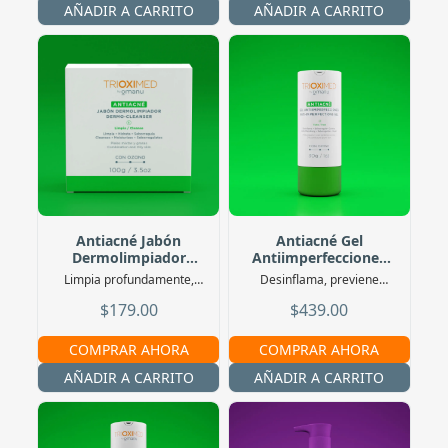
AÑADIR A CARRITO
AÑADIR A CARRITO
Antiacné Jabón
Antiacné Gel
Dermolimpiador
Antiimperfecciones
100G
30 G
Limpia profundamente,
Desinflama, previene
desinfecta y seborregula
brotes y regenera la piel
$179.00
$439.00
COMPRAR AHORA
COMPRAR AHORA
AÑADIR A CARRITO
AÑADIR A CARRITO