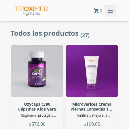
0
Todos los productos
(27)
Ozycaps C/90
Microvarices Crema
Cápsulas Aloe Vera
Piernas Cansadas 100
Ml
Regenera, protege y
Tonifica y mejora la
revitaliza tu salud gástrica
circulación de tus piernas
$576.00
$109.00