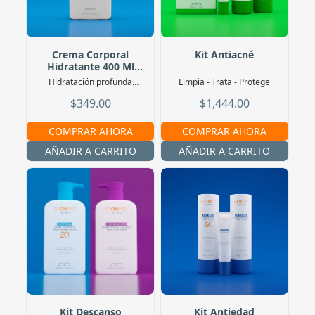
Crema Corporal
Kit Antiacné
Hidratante 400 Ml
TrioxiFPS
Hidratación profunda
Limpia - Trata - Protege
mientras proteges tu piel
$349.00
$1,444.00
gracias al FPS20+
COMPRAR AHORA
COMPRAR AHORA
AÑADIR A CARRITO
AÑADIR A CARRITO
Kit Descanso
Kit Antiedad