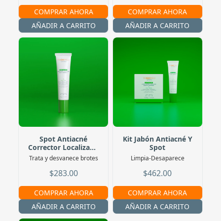
COMPRAR AHORA
COMPRAR AHORA
AÑADIR A CARRITO
AÑADIR A CARRITO
Spot Antiacné
Kit Jabón Antiacné Y
Corrector Localizado
Spot
15 G
Trata y desvanece brotes
Limpia-Desaparece
$283.00
$462.00
COMPRAR AHORA
COMPRAR AHORA
AÑADIR A CARRITO
AÑADIR A CARRITO