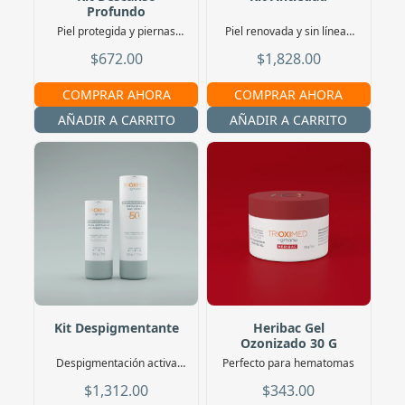
Profundo
Piel protegida y piernas
Piel renovada y sin líneas
descansadas
de expresión
$672.00
$1,828.00
COMPRAR AHORA
COMPRAR AHORA
AÑADIR A CARRITO
AÑADIR A CARRITO
Kit Despigmentante
Heribac Gel
Ozonizado 30 G
Despigmentación activa
Perfecto para hematomas
durante 24hrs continuas
$1,312.00
$343.00