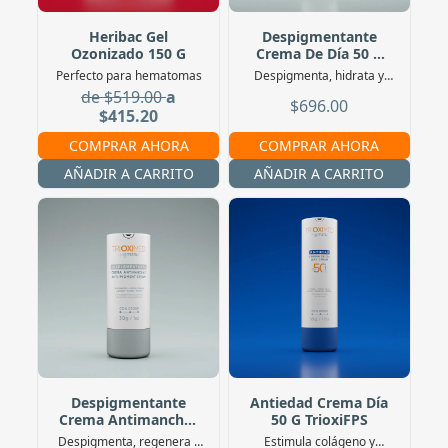
Heribac Gel
Despigmentante
Ozonizado 150 G
Crema De Día 50 G
TrioxiFPS
Perfecto para hematomas
Despigmenta, hidrata y
protege con FPS50+. Uso de
de $519.00
a
$696.00
día
$415.20
COMPRAR AHORA
COMPRAR AHORA
AÑADIR A CARRITO
AÑADIR A CARRITO
Despigmentante
Antiedad Crema Día
Crema Antimanchas
50 G TrioxiFPS
30 G
Despigmenta, regenera y
Estimula colágeno y