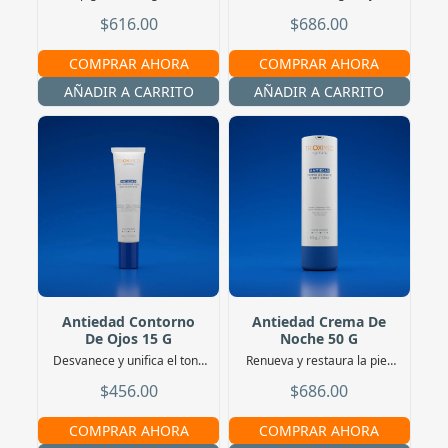
desinflama. Uso solo de
elastina, con protección
$616.00
$686.00
noche
solar FPS 50+. Uso de día
COMPRAR AHORA
COMPRAR AHORA
AÑADIR A CARRITO
AÑADIR A CARRITO
Antiedad Contorno
Antiedad Crema De
De Ojos 15 G
Noche 50 G
Desvanece y unifica el tono
Renueva y restaura la piel.
de las ojeras
Uso de noche
$456.00
$686.00
COMPRAR AHORA
COMPRAR AHORA