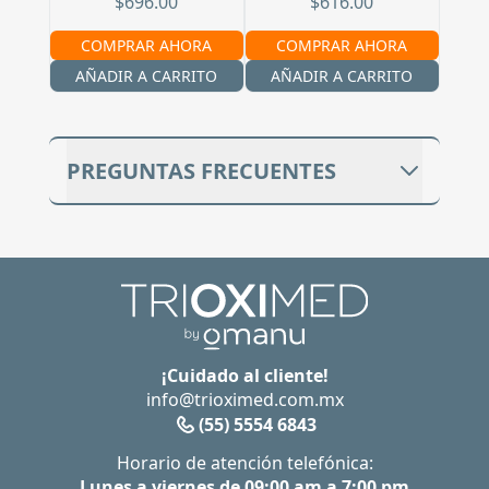
$696.00
$616.00
COMPRAR AHORA
COMPRAR AHORA
AÑADIR A CARRITO
AÑADIR A CARRITO
PREGUNTAS FRECUENTES
¿SI TENGO ACNÉ OCASIONAL,
PUEDO USAR ESTA CREMA?
Sí, esta crema está formulada para
controlar la presencia del acné, disminuir
la producción de sebo, dar un efecto mate,
y a la vez protegerte de la radiación
¡Cuidado al cliente!
UVB/UVA y luz azul.
info@trioximed.com.mx
¿PUEDO USAR MAQUILLAJE SOBRE
(55) 5554 6843
LA CREMA DE DÍA ANTIACNÉ?
Horario de atención telefónica:
Si, aplica tu maquillaje como normalmente
Lunes a viernes de 09:00 am a 7:00 pm