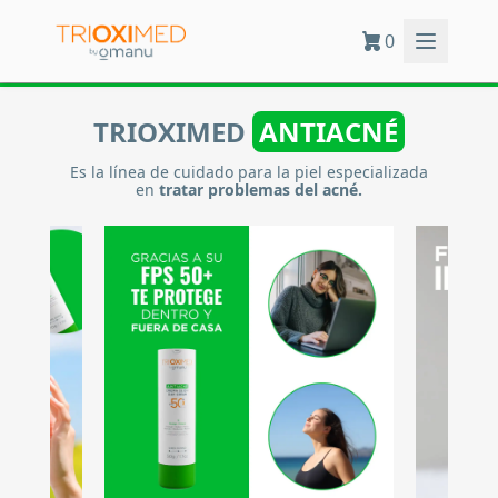
0
TRIOXIMED
ANTIACNÉ
Es la línea de cuidado para la piel especializada
en
tratar problemas del acné.