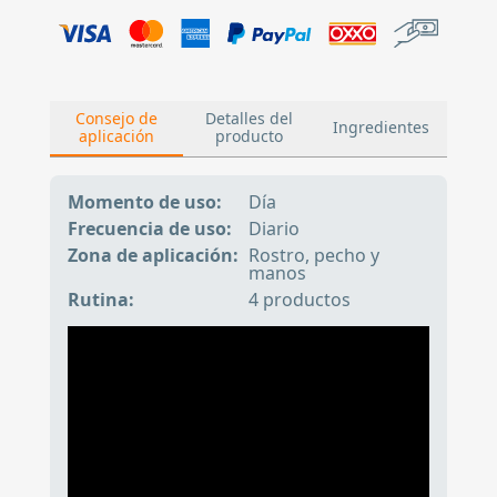
Consejo de
Detalles del
Ingredientes
aplicación
producto
Momento de uso:
Día
Frecuencia de uso:
Diario
Zona de aplicación:
Rostro, pecho y
manos
Rutina:
4 productos